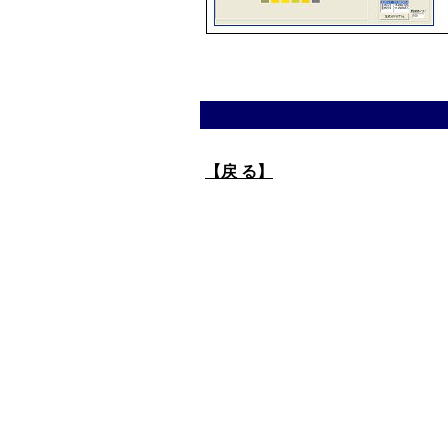
【戻 る】