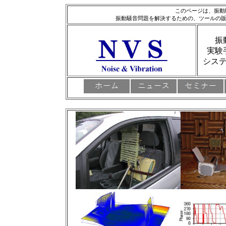
このページは、振動
振動騒音問題を解決するための、
ツールの販
振
実験
シス