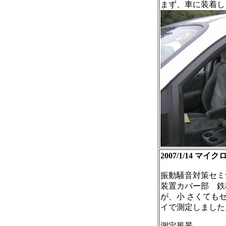
まず、車に装着し
2007/1/14 
振動騒音対策セミ
装置カバー部 鉄
が、小 さくても
イで測定しました
測定風景