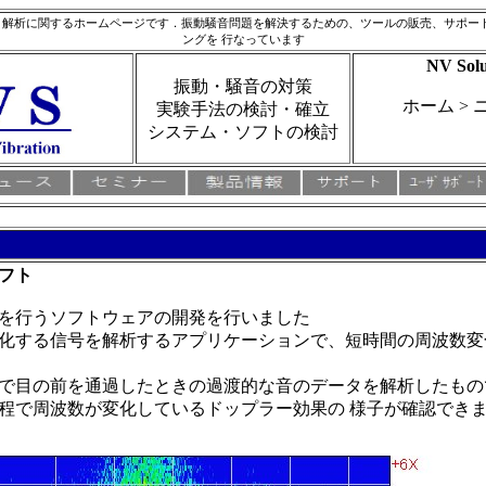
音 解析に関するホームページです．振動騒音問題を解決するための、
ツールの販売、サポー
ング
を 行なっています
NV Solu
振動・騒音の対策
ホーム > ニ
実験手法の検討・確立
システム・ソフトの検討
ソフト
を行うソフトウェアの開発を行いました
化する信号を解析するアプリケーションで、短時間の周波数変
で目の前を通過したときの過渡的な音のデータを解析したもの
程で周波数が変化しているドップラー効果の 様子が確認でき