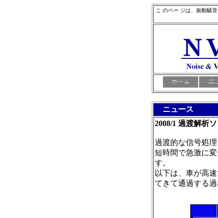
こ のペー ジは、振動騒
ニュース
2008/1 過渡解析
過渡的な信号処理
短時間で急激に変
す。
以下は、車が高速
てきて通過する過