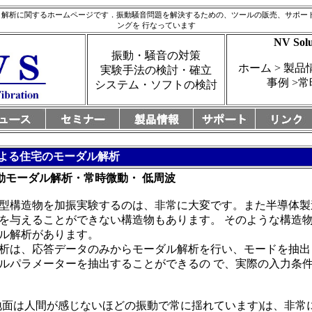
音 解析に関するホームページです．振動騒音問題を解決するための、
ツールの販売、サポー
ング
を 行なっています
NV Solu
振動・騒音の対策
ホーム > 製品情
実験手法の検討・確立
事例 >
システム・ソフトの検討
による住宅のモーダル解析
実稼動モーダル解析・常時微動・ 低周波
型構造物を加振実験するのは、非常に大変です。また半導体製
を与えることができない構造物もあります。 そのような構造
ル解析があります。
析は、応答データのみからモーダル解析を行い、モードを抽出
ルパラメーターを抽出することができるの で、実際の入力条
地面は人間が感じないほどの振動で常に揺れています)は、非常