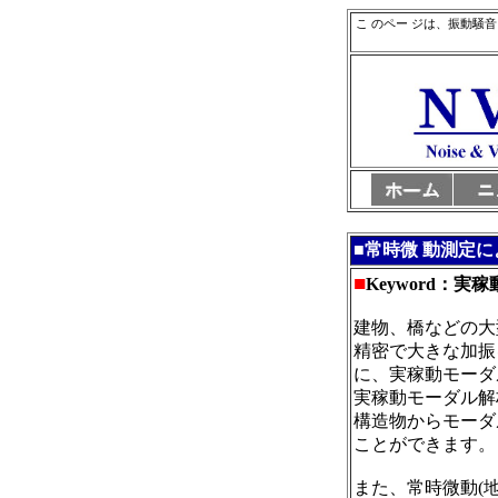
こ のペー ジは、振動騒
■
常時微 動測定
■
Keyword：
建物、橋などの大
精密で大きな加振
に、実稼動モーダ
実稼動モーダル解
構造物からモーダ
ことができます。
また、常時微動(