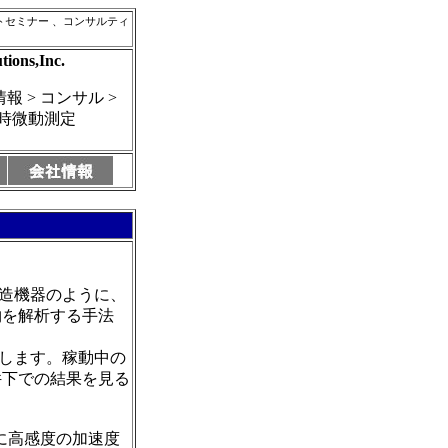
ト
セミナー 、コンサルティ
tions,Inc.
報 > コンサル >
常時微動測定
造機器のように、
物を解析する手法
します。稼動中の
件下での結果を見る
に高感度の加速度