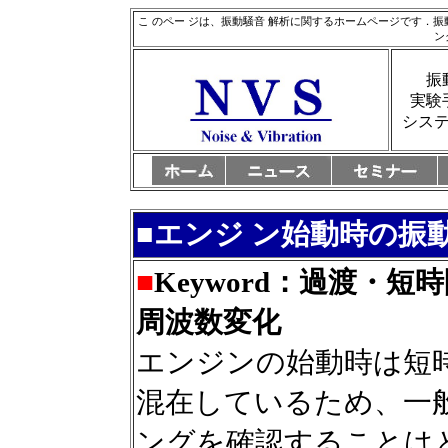
こ のペー ジは、振動騒音 解析に関するホームページです．
ン
振
実験
シス
■
エンジ ン始動時の振
■
Keyword：過渡・
周波数変化
エンジンの始動時は短
混在しているため、一
ングを確認することは