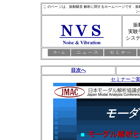
こ のペー ジは、振動騒音 解析に関するホームページです．
ン
振
実験
シス
目次へ
セミナーご