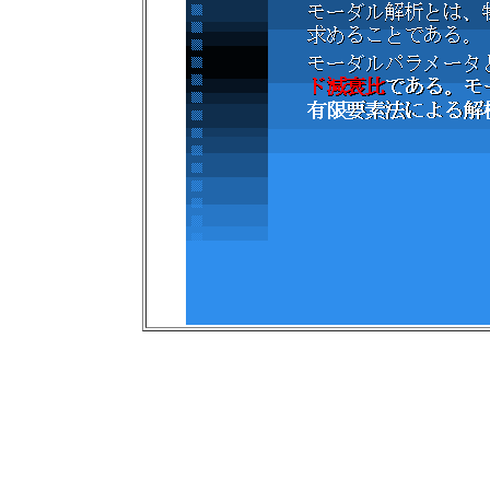
モー ダル解析とは、物
モー ダルパラメータとは、固有モード、固有振動数、モ