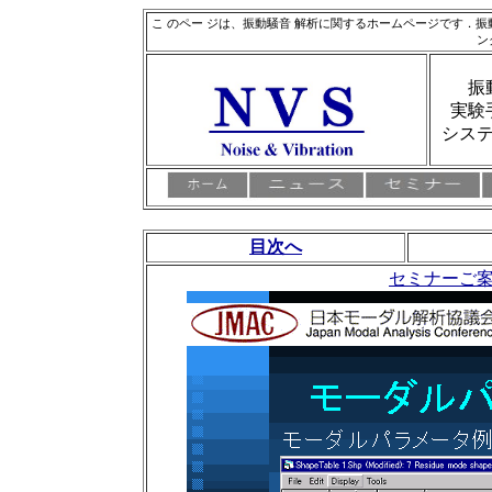
こ のペー ジは、振動騒音 解析に関するホームページです．
ン
振
実験
シス
目次へ
セミナーご